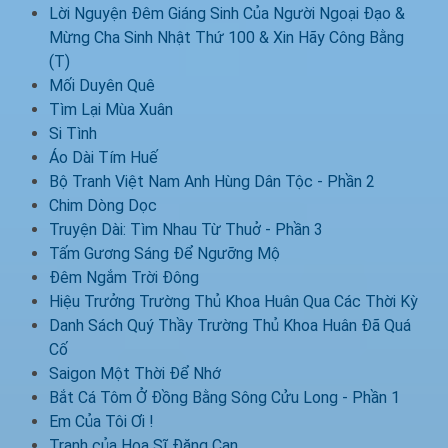
Lời Nguyện Đêm Giáng Sinh Của Người Ngoại Đạo &
Mừng Cha Sinh Nhật Thứ 100 & Xin Hãy Công Bằng
(T)
Mối Duyên Quê
Tìm Lại Mùa Xuân
Si Tình
Áo Dài Tím Huế
Bộ Tranh Việt Nam Anh Hùng Dân Tộc - Phần 2
Chim Dòng Dọc
Truyện Dài: Tìm Nhau Từ Thuở - Phần 3
Tấm Gương Sáng Để Ngưỡng Mộ
Đêm Ngắm Trời Đông
Hiệu Trưởng Trường Thủ Khoa Huân Qua Các Thời Kỳ
Danh Sách Quý Thầy Trường Thủ Khoa Huân Đã Quá
Cố
Saigon Một Thời Để Nhớ
Bắt Cá Tôm Ở Đồng Bằng Sông Cửu Long - Phần 1
Em Của Tôi Ơi !
Tranh của Họa Sĩ Đặng Can