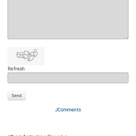
Refresh
Send
JComments