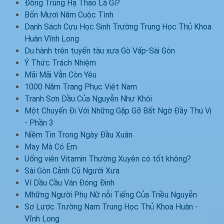
Đông Trùng Hạ Thảo Là Gì?
Bốn Mươi Năm Cuộc Tình
Danh Sách Cựu Học Sinh Trường Trung Học Thủ Khoa
Huân Vĩnh Long
Du hành trên tuyến tàu xưa Gò Vấp-Sài Gòn
Ý Thức Trách Nhiệm
Mãi Mãi Vẫn Còn Yêu
1000 Năm Trang Phục Việt Nam
Tranh Sơn Dầu Của Nguyễn Như Khôi
Một Chuyến Đi Với Những Gặp Gỡ Bất Ngờ Đầy Thú Vị
- Phần 3
Niềm Tin Trong Ngày Đầu Xuân
May Mà Có Em
Uống viên Vitamin Thường Xuyên có tốt không?
Sài Gòn Cảnh Cũ Người Xưa
Ví Dầu Cầu Ván Đóng Đinh
Mhững Người Phụ Nữ nỗi Tiếng Của Triều Nguyễn
Sơ Lược Trường Nam Trung Học Thủ Khoa Huân -
Vĩnh Long