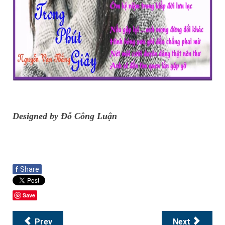
Designed by Đỗ Công Luận
f
Share
Save
Prev
Next