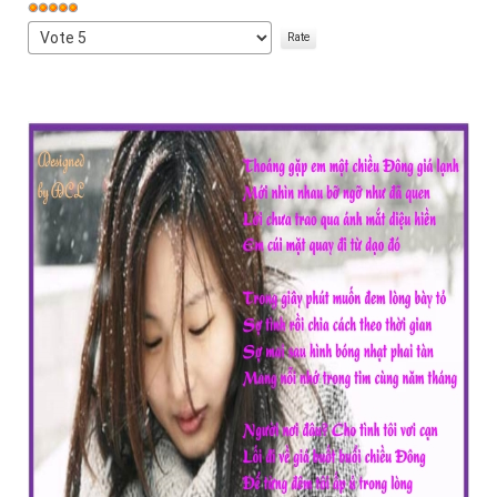
User
Rating:
Please
5
/
5
Rate