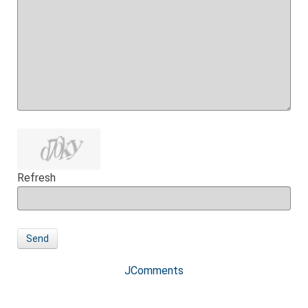
Refresh
Send
JComments