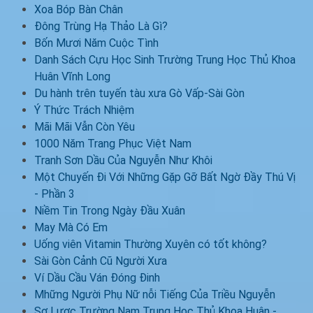
Xoa Bóp Bàn Chân
Đông Trùng Hạ Thảo Là Gì?
Bốn Mươi Năm Cuộc Tình
Danh Sách Cựu Học Sinh Trường Trung Học Thủ Khoa
Huân Vĩnh Long
Du hành trên tuyến tàu xưa Gò Vấp-Sài Gòn
Ý Thức Trách Nhiệm
Mãi Mãi Vẫn Còn Yêu
1000 Năm Trang Phục Việt Nam
Tranh Sơn Dầu Của Nguyễn Như Khôi
Một Chuyến Đi Với Những Gặp Gỡ Bất Ngờ Đầy Thú Vị
- Phần 3
Niềm Tin Trong Ngày Đầu Xuân
May Mà Có Em
Uống viên Vitamin Thường Xuyên có tốt không?
Sài Gòn Cảnh Cũ Người Xưa
Ví Dầu Cầu Ván Đóng Đinh
Mhững Người Phụ Nữ nỗi Tiếng Của Triều Nguyễn
Sơ Lược Trường Nam Trung Học Thủ Khoa Huân -