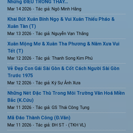
Những ĐIỀU TRÔNG THẤY...
Mar 14 2026
- Tác giả: Ngô Minh Hằng
Khai Bút Xuân Bính Ngọ & Vui Xuân Thiếu Pháo &
Xuân Tàn (T)
Mar 13 2026
- Tác giả: Nguyễn Vạn Thắng
Xuân Mộng Mơ & Xuân Tha Phương & Năm Xưa Vui
Tết (T)
Mar 12 2026
- Tác giả: Thanh Song Kim Phú
Vẻ Đẹp Con Gái Sài Gòn & Cốt Cách Người Sài Gòn
Trước 1975
Mar 12 2026
- Tác giả: Ký Sự Ảnh Xưa
Những Nét Đặc Thù Trong Môi Trường Văn Hoá Miền
Bắc (K.Cứu)
Mar 11 2026
- Tác giả: GS Thái Công Tụng
Mã Đáo Thành Công (Đ.Văn)
Mar 11 2026
- Tác giả: ĐH ST - (TKH VL)