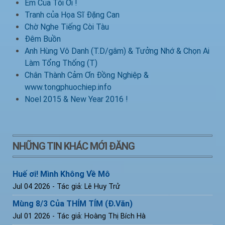
Em Của Tôi Ơi !
Tranh của Họa Sĩ Đặng Can
Chờ Nghe Tiếng Còi Tàu
Đêm Buồn
Anh Hùng Vô Danh (T.D/gâm) & Tưởng Nhớ & Chọn Ai
Làm Tổng Thống (T)
Chân Thành Cảm Ơn Đồng Nghiệp &
www.tongphuochiep.info
Noel 2015 & New Year 2016 !
NHỮNG TIN KHÁC MỚI ĐĂNG
Huế ơi! Mình Không Về Mô
Jul 04 2026
- Tác giả: Lê Huy Trử
Mùng 8/3 Của THÍM TÍM (Đ.Văn)
Jul 01 2026
- Tác giả: Hoàng Thị Bích Hà