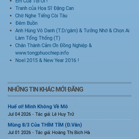
Em Của Tôi Ơi !
Tranh của Họa Sĩ Đặng Can
Chờ Nghe Tiếng Còi Tàu
Đêm Buồn
Anh Hùng Vô Danh (T.D/gâm) & Tưởng Nhớ & Chọn Ai
Làm Tổng Thống (T)
Chân Thành Cảm Ơn Đồng Nghiệp &
www.tongphuochiep.info
Noel 2015 & New Year 2016 !
NHỮNG TIN KHÁC MỚI ĐĂNG
Huế ơi! Mình Không Về Mô
Jul 04 2026
- Tác giả: Lê Huy Trử
Mùng 8/3 Của THÍM TÍM (Đ.Văn)
Jul 01 2026
- Tác giả: Hoàng Thị Bích Hà