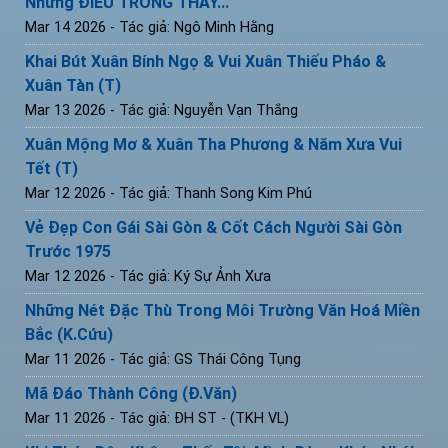
Những ĐIỀU TRÔNG THẤY...
Mar 14 2026
- Tác giả: Ngô Minh Hằng
Khai Bút Xuân Bính Ngọ & Vui Xuân Thiếu Pháo &
Xuân Tàn (T)
Mar 13 2026
- Tác giả: Nguyễn Vạn Thắng
Xuân Mộng Mơ & Xuân Tha Phương & Năm Xưa Vui
Tết (T)
Mar 12 2026
- Tác giả: Thanh Song Kim Phú
Vẻ Đẹp Con Gái Sài Gòn & Cốt Cách Người Sài Gòn
Trước 1975
Mar 12 2026
- Tác giả: Ký Sự Ảnh Xưa
Những Nét Đặc Thù Trong Môi Trường Văn Hoá Miền
Bắc (K.Cứu)
Mar 11 2026
- Tác giả: GS Thái Công Tụng
Mã Đáo Thành Công (Đ.Văn)
Mar 11 2026
- Tác giả: ĐH ST - (TKH VL)