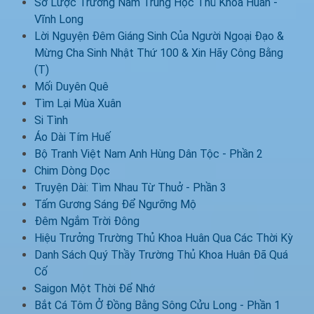
Sơ Lược Trường Nam Trung Học Thủ Khoa Huân -
Vĩnh Long
Lời Nguyện Đêm Giáng Sinh Của Người Ngoại Đạo &
Mừng Cha Sinh Nhật Thứ 100 & Xin Hãy Công Bằng
(T)
Mối Duyên Quê
Tìm Lại Mùa Xuân
Si Tình
Áo Dài Tím Huế
Bộ Tranh Việt Nam Anh Hùng Dân Tộc - Phần 2
Chim Dòng Dọc
Truyện Dài: Tìm Nhau Từ Thuở - Phần 3
Tấm Gương Sáng Để Ngưỡng Mộ
Đêm Ngắm Trời Đông
Hiệu Trưởng Trường Thủ Khoa Huân Qua Các Thời Kỳ
Danh Sách Quý Thầy Trường Thủ Khoa Huân Đã Quá
Cố
Saigon Một Thời Để Nhớ
Bắt Cá Tôm Ở Đồng Bằng Sông Cửu Long - Phần 1