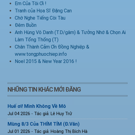
Em Của Tôi Ơi !
Tranh của Họa Sĩ Đặng Can
Chờ Nghe Tiếng Còi Tàu
Đêm Buồn
Anh Hùng Vô Danh (T.D/gâm) & Tưởng Nhớ & Chọn Ai
Làm Tổng Thống (T)
Chân Thành Cảm Ơn Đồng Nghiệp &
www.tongphuochiep.info
Noel 2015 & New Year 2016 !
NHỮNG TIN KHÁC MỚI ĐĂNG
Huế ơi! Mình Không Về Mô
Jul 04 2026
- Tác giả: Lê Huy Trử
Mùng 8/3 Của THÍM TÍM (Đ.Văn)
Jul 01 2026
- Tác giả: Hoàng Thị Bích Hà