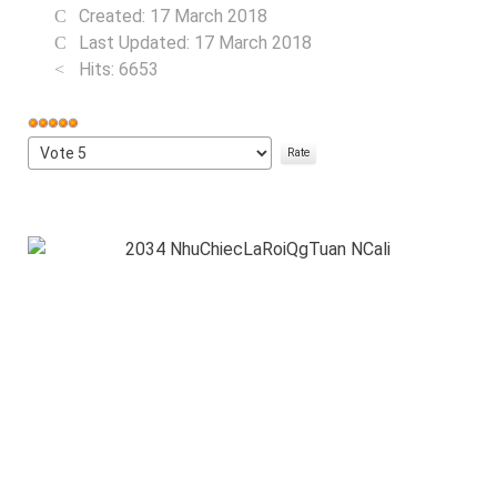
Created: 17 March 2018
Last Updated: 17 March 2018
Hits: 6653
User
Rating:
Please
5
/
5
Rate