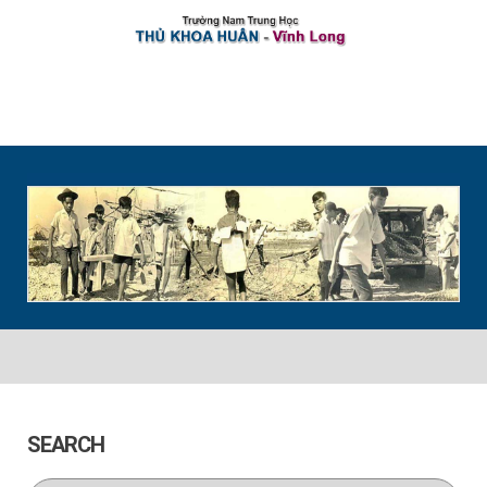
Home
Cộng Tác Viên
Thông Báo
Tin Vui
Tin Buồn
Guestbook
UniKey
Liên lạc
SEARCH