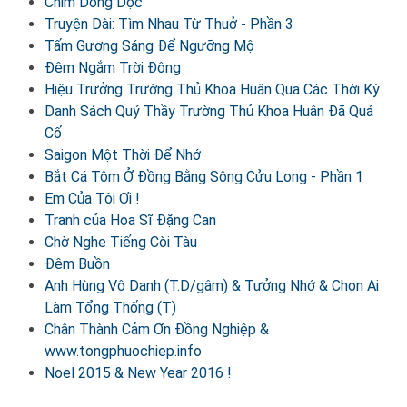
Chim Dòng Dọc
Truyện Dài: Tìm Nhau Từ Thuở - Phần 3
Tấm Gương Sáng Để Ngưỡng Mộ
Đêm Ngắm Trời Đông
Hiệu Trưởng Trường Thủ Khoa Huân Qua Các Thời Kỳ
Danh Sách Quý Thầy Trường Thủ Khoa Huân Đã Quá
Cố
Saigon Một Thời Để Nhớ
Bắt Cá Tôm Ở Đồng Bằng Sông Cửu Long - Phần 1
Em Của Tôi Ơi !
Tranh của Họa Sĩ Đặng Can
Chờ Nghe Tiếng Còi Tàu
Đêm Buồn
Anh Hùng Vô Danh (T.D/gâm) & Tưởng Nhớ & Chọn Ai
Làm Tổng Thống (T)
Chân Thành Cảm Ơn Đồng Nghiệp &
www.tongphuochiep.info
Noel 2015 & New Year 2016 !