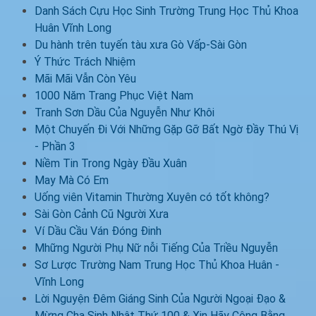
Danh Sách Cựu Học Sinh Trường Trung Học Thủ Khoa
Huân Vĩnh Long
Du hành trên tuyến tàu xưa Gò Vấp-Sài Gòn
Ý Thức Trách Nhiệm
Mãi Mãi Vẫn Còn Yêu
1000 Năm Trang Phục Việt Nam
Tranh Sơn Dầu Của Nguyễn Như Khôi
Một Chuyến Đi Với Những Gặp Gỡ Bất Ngờ Đầy Thú Vị
- Phần 3
Niềm Tin Trong Ngày Đầu Xuân
May Mà Có Em
Uống viên Vitamin Thường Xuyên có tốt không?
Sài Gòn Cảnh Cũ Người Xưa
Ví Dầu Cầu Ván Đóng Đinh
Mhững Người Phụ Nữ nỗi Tiếng Của Triều Nguyễn
Sơ Lược Trường Nam Trung Học Thủ Khoa Huân -
Vĩnh Long
Lời Nguyện Đêm Giáng Sinh Của Người Ngoại Đạo &
Mừng Cha Sinh Nhật Thứ 100 & Xin Hãy Công Bằng