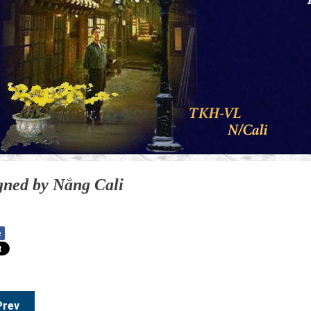
gned by Nắng Cali
e
Prev