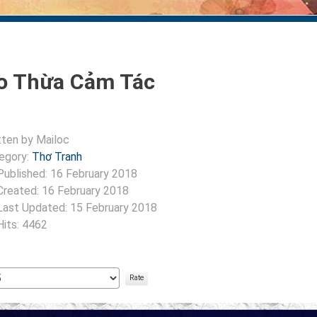
o Thừa Cảm Tác
tten by
Mailoc
egory:
Thơ Tranh
Published: 16 February 2018
Created: 16 February 2018
Last Updated: 15 February 2018
Hits: 4462
:
5
/
5