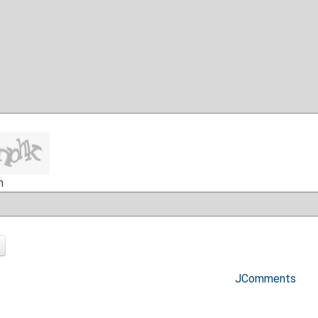
h
JComments