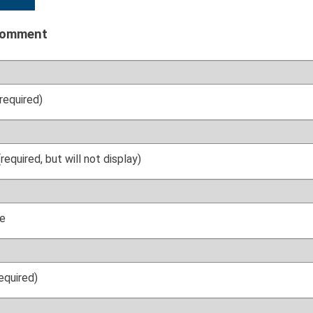
comment
required)
(required, but will not display)
e
required)