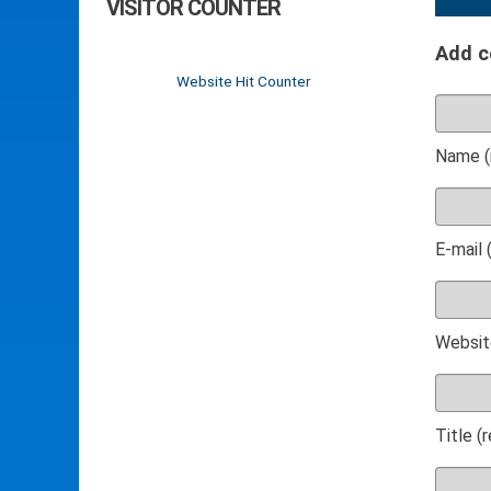
VISITOR COUNTER
Add 
Website Hit Counter
Name (
E-mail 
Websit
Title (