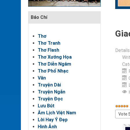
Báo Chí
Gia
Thơ
Thơ Tranh
Thơ Flash
Details
Thơ Xướng Họa
Wri
Thơ Diễn Ngâm
Cat
Thơ Phổ Nhạc
Văn
Truyện Dài
Truyện Ngắn
Truyện Đọc
Lưu Bút
User
Âm Lịch Việt Nam
Rating
Please
Lời Hay Ý Đẹp
Rate
Hình Ảnh