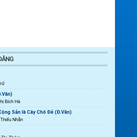
 ĐĂNG
rử
Đ.Văn)
ị Bích Hà
ộng Sản là Cây Chó Đẻ (Đ.Văn)
 Thiếu Nhẫn