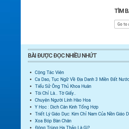
TÌM B
BÀI ĐƯỢC ĐỌC NHIỀU NHỨT
Cộng Tác Viên
Ca Dao, Tục Ngữ Về Địa Danh 3 Miền Đất Nước
Tiểu Sử Ông Thủ Khoa Huân
Tôi Chỉ Là... Tờ Giấy...
Chuyện Người Lính Hào Hoa
Y Học : Dịch Cân Kinh Tổng Hợp
Triết Lý Giáo Dục: Kim Chỉ Nam Của Nền Giáo
Xoa Bóp Bàn Chân
Đông Trùng Hạ Thảo Là Gì?