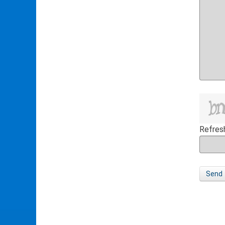
Refres
Send