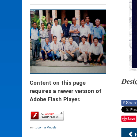
Desi
Content on this page
requires a newer version of
Adobe Flash Player.
f
Shar
Save
wmt
Joomla Module