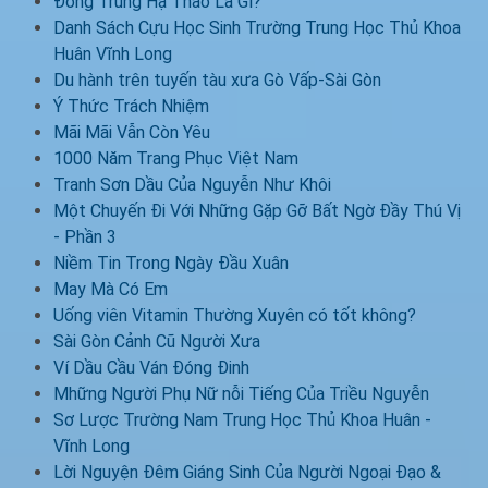
Đông Trùng Hạ Thảo Là Gì?
Danh Sách Cựu Học Sinh Trường Trung Học Thủ Khoa
Huân Vĩnh Long
Du hành trên tuyến tàu xưa Gò Vấp-Sài Gòn
Ý Thức Trách Nhiệm
Mãi Mãi Vẫn Còn Yêu
1000 Năm Trang Phục Việt Nam
Tranh Sơn Dầu Của Nguyễn Như Khôi
Một Chuyến Đi Với Những Gặp Gỡ Bất Ngờ Đầy Thú Vị
- Phần 3
Niềm Tin Trong Ngày Đầu Xuân
May Mà Có Em
Uống viên Vitamin Thường Xuyên có tốt không?
Sài Gòn Cảnh Cũ Người Xưa
Ví Dầu Cầu Ván Đóng Đinh
Mhững Người Phụ Nữ nỗi Tiếng Của Triều Nguyễn
Sơ Lược Trường Nam Trung Học Thủ Khoa Huân -
Vĩnh Long
Lời Nguyện Đêm Giáng Sinh Của Người Ngoại Đạo &