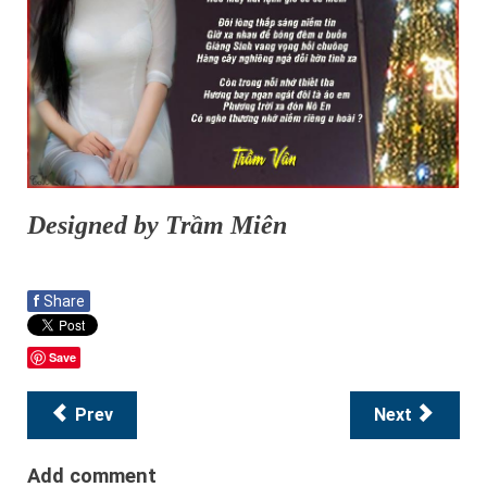
Designed by Trầm Miên
f
Share
Save
Prev
Next
Add comment