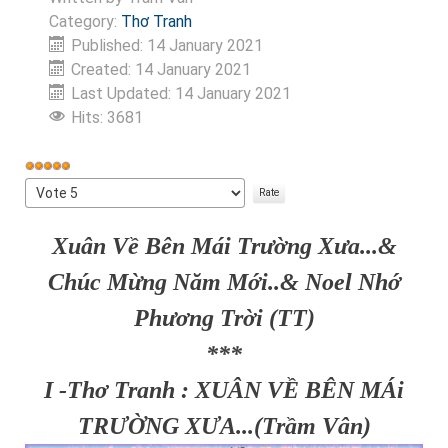
Category:
Thơ Tranh
Published: 14 January 2021
Created: 14 January 2021
Last Updated: 14 January 2021
Hits: 3681
User
Rating:
Please
5
/
5
Rate
Xuân Về Bên Mái Trường Xưa...&
Chúc Mừng Năm Mới..& Noel Nhớ
Phương Trời (TT)
***
I -Thơ Tranh : XUÂN VỀ BÊN MÁi
TRƯỜNG XƯA...(Trầm Vân)