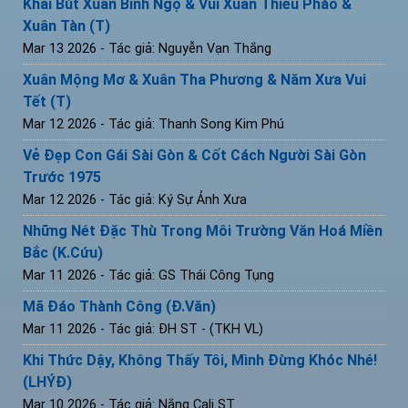
Khai Bút Xuân Bính Ngọ & Vui Xuân Thiếu Pháo &
Xuân Tàn (T)
Mar 13 2026
- Tác giả: Nguyễn Vạn Thắng
Xuân Mộng Mơ & Xuân Tha Phương & Năm Xưa Vui
Tết (T)
Mar 12 2026
- Tác giả: Thanh Song Kim Phú
Vẻ Đẹp Con Gái Sài Gòn & Cốt Cách Người Sài Gòn
Trước 1975
Mar 12 2026
- Tác giả: Ký Sự Ảnh Xưa
Những Nét Đặc Thù Trong Môi Trường Văn Hoá Miền
Bắc (K.Cứu)
Mar 11 2026
- Tác giả: GS Thái Công Tụng
Mã Đáo Thành Công (Đ.Văn)
Mar 11 2026
- Tác giả: ĐH ST - (TKH VL)
Khi Thức Dậy, Không Thấy Tôi, Mình Đừng Khóc Nhé!
(LHÝĐ)
Mar 10 2026
- Tác giả: Nắng Cali ST