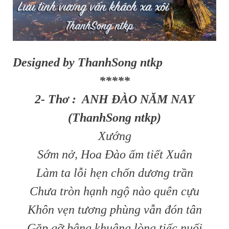
Designed by ThanhSong ntkp
*****
2- Thơ : ANH ĐÀO NĂM NAY
(ThanhSong ntkp)
Xướng
Sớm nở, Hoa Đào ấm tiết Xuân
Làm ta lỗi hẹn chốn dương trần
Chưa tròn hạnh ngộ nào quên cựu
Khôn vẹn tương phùng vẫn đón tân
Gặp gỡ bâng khuâng lòng tiếc nuối