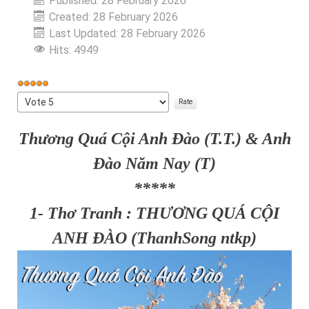
Published: 28 February 2026
Created: 28 February 2026
Last Updated: 28 February 2026
Hits: 4949
User
Rating:
Please
5
/
5
Rate
Thương Quá Cội Anh Đào (T.T.) & Anh
Đào Năm Nay (T)
*****
1- Thơ Tranh : THƯƠNG QUÁ CỘI
ANH ĐÀO (ThanhSong ntkp)