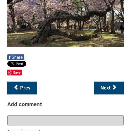
f
Share
Save
Prev
Next
Add comment