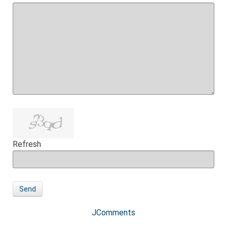
Refresh
Send
JComments