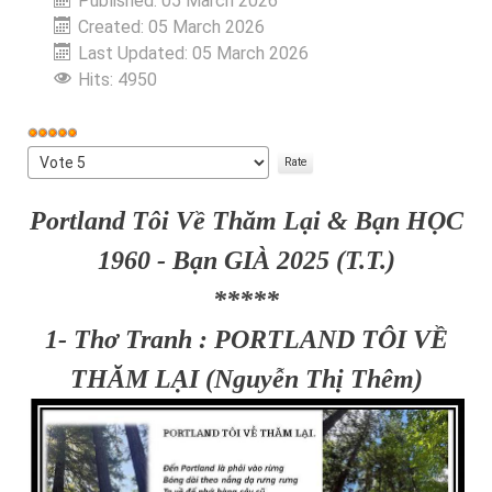
Published: 05 March 2026
Created: 05 March 2026
Last Updated: 05 March 2026
Hits: 4950
User
Rating:
Please
5
/
5
Rate
Portland Tôi Về Thăm Lại & Bạn HỌC
1960 - Bạn GIÀ 2025 (T.T.)
*****
1- Thơ Tranh : PORTLAND TÔI VỀ
THĂM LẠI (Nguyễn Thị Thêm)