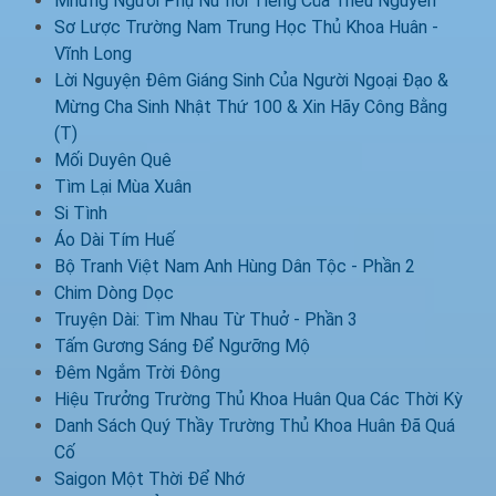
Mhững Người Phụ Nữ nỗi Tiếng Của Triều Nguyễn
Sơ Lược Trường Nam Trung Học Thủ Khoa Huân -
Vĩnh Long
Lời Nguyện Đêm Giáng Sinh Của Người Ngoại Đạo &
Mừng Cha Sinh Nhật Thứ 100 & Xin Hãy Công Bằng
(T)
Mối Duyên Quê
Tìm Lại Mùa Xuân
Si Tình
Áo Dài Tím Huế
Bộ Tranh Việt Nam Anh Hùng Dân Tộc - Phần 2
Chim Dòng Dọc
Truyện Dài: Tìm Nhau Từ Thuở - Phần 3
Tấm Gương Sáng Để Ngưỡng Mộ
Đêm Ngắm Trời Đông
Hiệu Trưởng Trường Thủ Khoa Huân Qua Các Thời Kỳ
Danh Sách Quý Thầy Trường Thủ Khoa Huân Đã Quá
Cố
Saigon Một Thời Để Nhớ