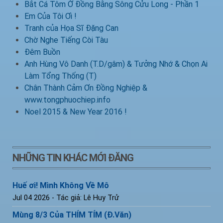
Bắt Cá Tôm Ở Đồng Bằng Sông Cửu Long - Phần 1
Em Của Tôi Ơi !
Tranh của Họa Sĩ Đặng Can
Chờ Nghe Tiếng Còi Tàu
Đêm Buồn
Anh Hùng Vô Danh (T.D/gâm) & Tưởng Nhớ & Chọn Ai
Làm Tổng Thống (T)
Chân Thành Cảm Ơn Đồng Nghiệp &
www.tongphuochiep.info
Noel 2015 & New Year 2016 !
NHỮNG TIN KHÁC MỚI ĐĂNG
Huế ơi! Mình Không Về Mô
Jul 04 2026
- Tác giả: Lê Huy Trử
Mùng 8/3 Của THÍM TÍM (Đ.Văn)