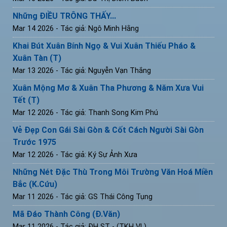
Những ĐIỀU TRÔNG THẤY...
Mar 14 2026
- Tác giả: Ngô Minh Hằng
Khai Bút Xuân Bính Ngọ & Vui Xuân Thiếu Pháo &
Xuân Tàn (T)
Mar 13 2026
- Tác giả: Nguyễn Vạn Thắng
Xuân Mộng Mơ & Xuân Tha Phương & Năm Xưa Vui
Tết (T)
Mar 12 2026
- Tác giả: Thanh Song Kim Phú
Vẻ Đẹp Con Gái Sài Gòn & Cốt Cách Người Sài Gòn
Trước 1975
Mar 12 2026
- Tác giả: Ký Sự Ảnh Xưa
Những Nét Đặc Thù Trong Môi Trường Văn Hoá Miền
Bắc (K.Cứu)
Mar 11 2026
- Tác giả: GS Thái Công Tụng
Mã Đáo Thành Công (Đ.Văn)
Mar 11 2026
- Tác giả: ĐH ST - (TKH VL)