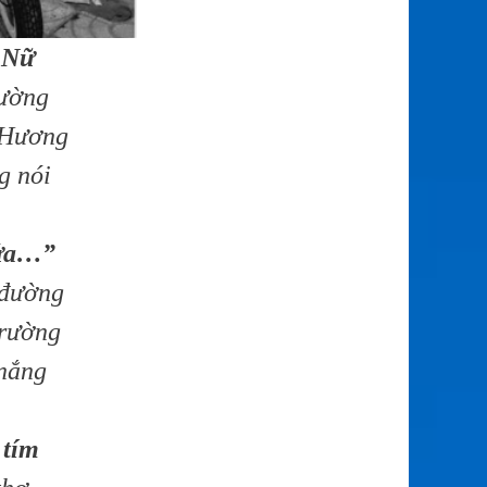
 Nữ
ường
 Hương
g nói
rứa…”
 đường
trường
 nắng
 tím