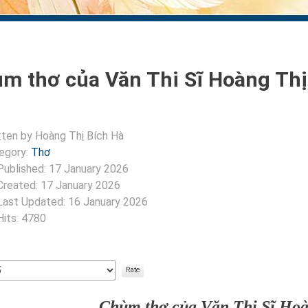
m thơ của Văn Thi Sĩ Hoàng Thị 
tten by
Hoàng Thị Bích Hà
egory:
Thơ
Published: 17 January 2026
Created: 17 January 2026
Last Updated: 16 January 2026
Hits: 4780
:
5
/
5
Chùm thơ của Văn Thi Sĩ Hoà