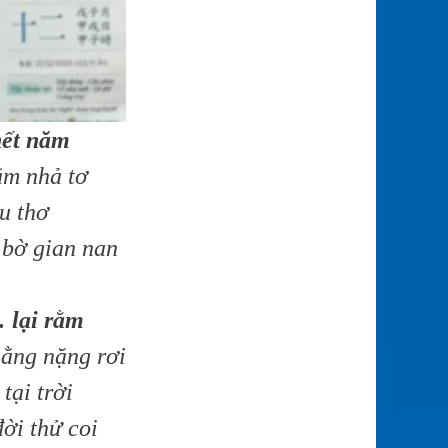
hết năm
ằm nhả tơ
u thơ
bờ gian nan
 lại rằm
ằng nặng rơi
ại trời
ời thử coi