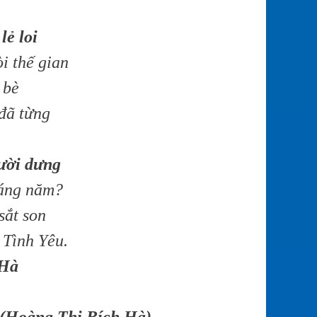
lẻ loi
i thế gian
 bè
 đã từng
ười dưng
háng năm?
sắt son
 Tình Yêu.
 Hà
Hoàng Thị Bích Hà)