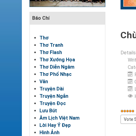
Báo Chí
Chù
Thơ
Thơ Tranh
Thơ Flash
Details
Thơ Xướng Họa
Wri
Thơ Diễn Ngâm
Cat
Thơ Phổ Nhạc
Văn
Truyện Dài
Truyện Ngắn
Truyện Đọc
Lưu Bút
User
Âm Lịch Việt Nam
Rating
Please
Lời Hay Ý Đẹp
Rate
Hình Ảnh