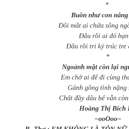
*
Buồn như con nắng 
Đôi mắt ai chứa sông ngò
Đâu rồi ai đó bạn
Đâu rồi tri kỷ trúc tre
*
Ngoảnh mặt còn lại ng
Em chờ ai để đi cùng t
Gánh gồng tình nặng 
Chất đầy dâu bể vẫn còn
Hoàng Thị Bích
~ooOoo~
B- Thơ : EM KHÔNG LÀ TÔN NỮ (