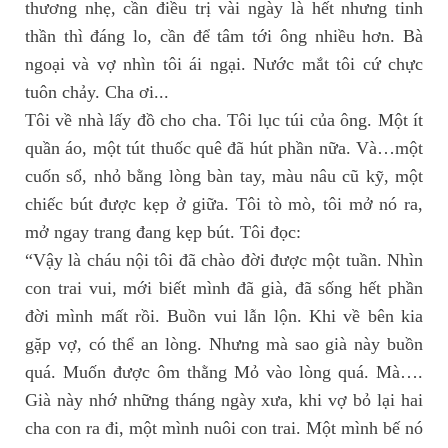
thương nhẹ, cần điều trị vài ngày là hết nhưng tinh
thần thì đáng lo, cần để tâm tới ông nhiều hơn. Bà
ngoại và vợ nhìn tôi ái ngại. Nước mắt tôi cứ chực
tuôn chảy. Cha ơi...
Tôi về nhà lấy đồ cho cha. Tôi lục túi của ông. Một ít
quần áo, một tút thuốc quê đã hút phần nữa. Và…một
cuốn sổ, nhỏ bằng lòng bàn tay, màu nâu cũ kỹ, một
chiếc bút được kẹp ở giữa. Tôi tò mò, tôi mở nó ra,
mở ngay trang đang kẹp bút. Tôi đọc:
“Vậy là cháu nội tôi đã chào đời được một tuần. Nhìn
con trai vui, mới biết mình đã già, đã sống hết phần
đời mình mất rồi. Buồn vui lẫn lộn. Khi về bên kia
gặp vợ, có thể an lòng. Nhưng mà sao già này buồn
quá. Muốn được ôm thằng Mỏ vào lòng quá. Mà….
Già này nhớ những tháng ngày xưa, khi vợ bỏ lại hai
cha con ra đi, một mình nuôi con trai. Một mình bế nó