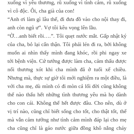
xuống vì yêu thương, rũ xuống vì tình cảm, rũ xuống
vì cô độc. Ôi, cha già của con!
“Anh ơi làm gì lâu thế, đi đưa đồ vào cho nội thay đi,
anh còn ngủ ư”. Vợ tôi kêu vọng lên lầu.
“Ờ…anh biết rồi….”. Tôi quẹt nước mắt. Gấp nhật ký
của cha, bỏ lại cẩn thận. Tôi phải lén đi ra, bởi không
muốn ai nhìn thấy mình đang khóc, rồi phi ngay xe
tới bệnh viện. Cứ tưởng được làm cha, cảm thấu được
nổi thương xót khi cha mình đã ở tuổi xế chiều.
Nhưng mà, thực sự giờ tôi mới nghiệm ra một điều, là
với cha mẹ, dù mình có đi mòn cả lối đời cũng không
thể nào thấu hết những tình thương yêu mà họ dành
cho con cái. Không thể hết được đâu. Cho nên, dù ở
vị trí nào, cũng chỉ biết sống cho tốt, cho thật tốt, thế
mà vẫn cảm tưởng như tình cảm mình đáp lại cho mẹ
cha cũng chỉ là gáo nước giữa đồng khô nắng cháy