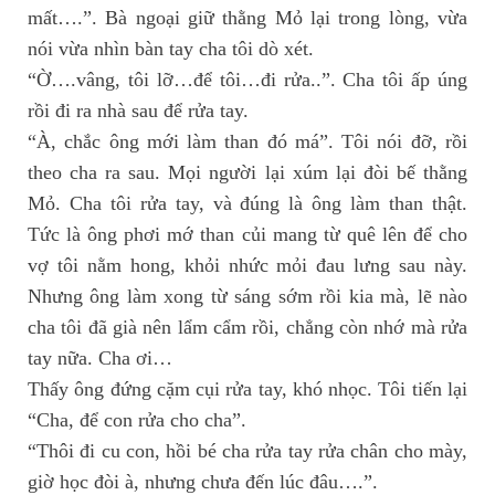
mất….”. Bà ngoại giữ thằng Mỏ lại trong lòng, vừa
nói vừa nhìn bàn tay cha tôi dò xét.
“Ờ….vâng, tôi lỡ…để tôi…đi rửa..”. Cha tôi ấp úng
rồi đi ra nhà sau để rửa tay.
“À, chắc ông mới làm than đó má”. Tôi nói đỡ, rồi
theo cha ra sau. Mọi người lại xúm lại đòi bế thằng
Mỏ. Cha tôi rửa tay, và đúng là ông làm than thật.
Tức là ông phơi mớ than củi mang từ quê lên để cho
vợ tôi nằm hong, khỏi nhức mỏi đau lưng sau này.
Nhưng ông làm xong từ sáng sớm rồi kia mà, lẽ nào
cha tôi đã già nên lẩm cẩm rồi, chẳng còn nhớ mà rửa
tay nữa. Cha ơi…
Thấy ông đứng cặm cụi rửa tay, khó nhọc. Tôi tiến lại
“Cha, để con rửa cho cha”.
“Thôi đi cu con, hồi bé cha rửa tay rửa chân cho mày,
giờ học đòi à, nhưng chưa đến lúc đâu….”.