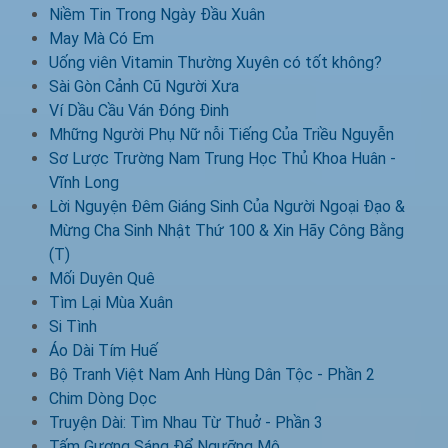
Niềm Tin Trong Ngày Đầu Xuân
May Mà Có Em
Uống viên Vitamin Thường Xuyên có tốt không?
Sài Gòn Cảnh Cũ Người Xưa
Ví Dầu Cầu Ván Đóng Đinh
Mhững Người Phụ Nữ nỗi Tiếng Của Triều Nguyễn
Sơ Lược Trường Nam Trung Học Thủ Khoa Huân -
Vĩnh Long
Lời Nguyện Đêm Giáng Sinh Của Người Ngoại Đạo &
Mừng Cha Sinh Nhật Thứ 100 & Xin Hãy Công Bằng
(T)
Mối Duyên Quê
Tìm Lại Mùa Xuân
Si Tình
Áo Dài Tím Huế
Bộ Tranh Việt Nam Anh Hùng Dân Tộc - Phần 2
Chim Dòng Dọc
Truyện Dài: Tìm Nhau Từ Thuở - Phần 3
Tấm Gương Sáng Để Ngưỡng Mộ