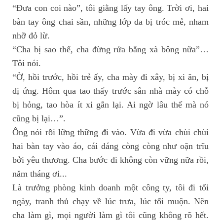
“Đưa con coi nào”, tôi giằng lấy tay ông. Trời ơi, hai
bàn tay ông chai sần, những lớp da bị tróc mẻ, nham
nhỡ đỏ lừ.
“Cha bị sao thế, cha đừng rửa bằng xà bông nữa”…
Tôi nói.
“Ờ, hồi trước, hồi trẻ ấy, cha mày đi xây, bị xi ăn, bị
dị ứng. Hôm qua tao thấy trước sân nhà mày có chỗ
bị hỏng, tao hòa ít xi gắn lại. Ai ngờ lâu thế mà nó
cũng bị lại…”.
Ông nói rồi lững thững đi vào. Vừa đi vừa chùi chùi
hai bàn tay vào áo, cái dáng còng còng như oặn trĩu
bởi yêu thương. Cha bước đi không còn vững nữa rồi,
năm tháng ơi...
Là trưởng phòng kinh doanh một công ty, tôi đi tối
ngày, tranh thủ chạy về lúc trưa, lúc tối muộn. Nên
cha làm gì, mọi người làm gì tôi cũng không rõ hết.