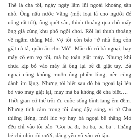
Thế là cha tôi, ngày ngày lầm lũi ngoài khoảng sân
nhỏ. Ông nấu nước Vằng (một loại lá cho người đẻ
uống rất tốt), ông quét sân, thỉnh thoảng qua chỗ mấy
ông già cùng khu phố ngồi chơi. Rồi lại thỉnh thoảng
về ngắm thằng Mỏ. Vợ tôi còn bảo “ở nhà ông còn
giặt cả tả, quần áo cho Mỏ”. Mặc dù có bà ngoại, hay
mấy cô em vợ tôi, mà họ toàn giặt máy. Nhưng khi
chưa kịp bỏ vào máy là ông lại bê đi giặt tay. Bà
ngoại cũng không muốn ông phiền lòng, nên cũng
đành im lặng. Nhưng tôi biết sau đó bà ngoại lại lén
bỏ vào máy giặt lại, may mà bà không để cha biết….
Thời gian cứ thế trôi đi, cuộc sống bình lặng êm đềm.
Nhưng tình cảm trong tôi đang dậy sóng, vì từ Cha
thiêng liêng, mỗi lúc vợ hay bà ngoại bế thằng Mỏ
đều chỉ vào tôi bảo “Gọi ba đi, ba ba, ba ba”. Thằng
bé chỉ nhìn rồi cười, đáng yêu vô vàn vô tận.