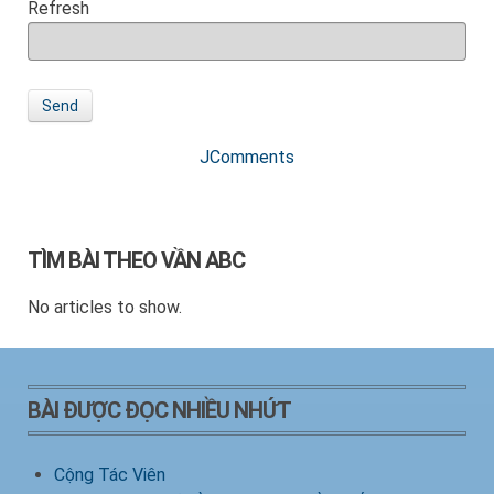
Refresh
Send
JComments
TÌM BÀI THEO VẦN ABC
No articles to show.
BÀI ĐƯỢC ĐỌC NHIỀU NHỨT
Cộng Tác Viên