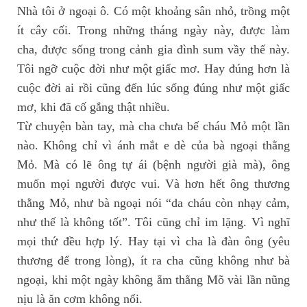
Nhà tôi ở ngoại ô. Có một khoảng sân nhỏ, trồng một
ít cây cối. Trong những tháng ngày này, được làm
cha, được sống trong cảnh gia đình sum vầy thế này.
Tôi ngỡ cuộc đời như một giấc mơ. Hay đúng hơn là
cuộc đời ai rồi cũng đến lúc sống đúng như một giấc
mơ, khi đã cố gắng thật nhiều.
Từ chuyện bàn tay, mà cha chưa bế cháu Mỏ một lần
nào. Không chỉ vì ánh mắt e dè của bà ngoại thằng
Mỏ. Mà có lẽ ông tự ái (bệnh người già mà), ông
muốn mọi người được vui. Và hơn hết ông thương
thằng Mỏ, như bà ngoại nói “da cháu còn nhạy cảm,
như thế là không tốt”. Tôi cũng chỉ im lặng. Vì nghĩ
mọi thứ đều hợp lý. Hay tại vì cha là đàn ông (yêu
thương để trong lòng), ít ra cha cũng không như bà
ngoại, khi một ngày không ẵm thằng Mõ vài lần nũng
nịu là ăn cơm không nổi.