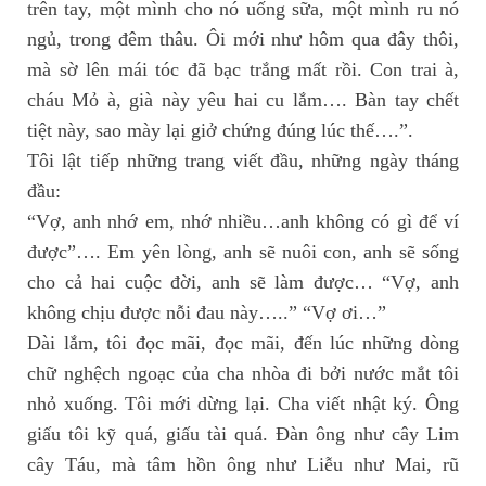
trên tay, một mình cho nó uống sữa, một mình ru nó
ngủ, trong đêm thâu. Ôi mới như hôm qua đây thôi,
mà sờ lên mái tóc đã bạc trắng mất rồi. Con trai à,
cháu Mỏ à, già này yêu hai cu lắm…. Bàn tay chết
tiệt này, sao mày lại giở chứng đúng lúc thế….”.
Tôi lật tiếp những trang viết đầu, những ngày tháng
đầu:
“Vợ, anh nhớ em, nhớ nhiều…anh không có gì để ví
được”…. Em yên lòng, anh sẽ nuôi con, anh sẽ sống
cho cả hai cuộc đời, anh sẽ làm được… “Vợ, anh
không chịu được nỗi đau này…..” “Vợ ơi…”
Dài lắm, tôi đọc mãi, đọc mãi, đến lúc những dòng
chữ nghệch ngoạc của cha nhòa đi bởi nước mắt tôi
nhỏ xuống. Tôi mới dừng lại. Cha viết nhật ký. Ông
giấu tôi kỹ quá, giấu tài quá. Đàn ông như cây Lim
cây Táu, mà tâm hồn ông như Liễu như Mai, rũ