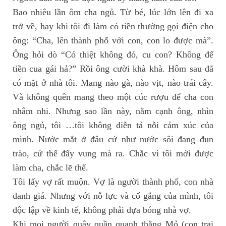
Bao nhiêu lần ôm cha ngủ. Từ bé, lúc lớn lên đi xa
trở về, hay khi tôi đi làm có tiền thường gọi điện cho
ông: “Cha, lên thành phố với con, con lo được mà”.
Ông hỏi dò “Có thiệt không đó, cu con? Không để
tiền cua gái hả?” Rồi ông cười khà khà. Hôm sau đã
có mặt ở nhà tôi. Mang nào gà, nào vịt, nào trái cây.
Và không quên mang theo một cúc rượu để cha con
nhâm nhi. Nhưng sao lần này, nằm cạnh ông, nhìn
ông ngủ, tôi …tôi không diễn tả nỗi cảm xúc của
mình. Nước mắt ở đâu cứ như nước sôi đang đun
trào, cứ thế đẩy vung mà ra. Chắc vì tôi mới được
làm cha, chắc lẽ thế.
Tôi lấy vợ rất muộn. Vợ là người thành phố, con nhà
danh giá. Nhưng với nỗ lực và cố gắng của mình, tôi
độc lập về kinh tế, không phải dựa bóng nhà vợ.
Khi mọi người quây quần quanh thằng Mỏ (con trai