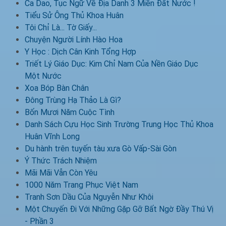
Ca Dao, Tục Ngữ Về Địa Danh 3 Miền Đất Nước !
Tiểu Sử Ông Thủ Khoa Huân
Tôi Chỉ Là... Tờ Giấy...
Chuyện Người Lính Hào Hoa
Y Học : Dịch Cân Kinh Tổng Hợp
Triết Lý Giáo Dục: Kim Chỉ Nam Của Nền Giáo Dục
Một Nước
Xoa Bóp Bàn Chân
Đông Trùng Hạ Thảo Là Gì?
Bốn Mươi Năm Cuộc Tình
Danh Sách Cựu Học Sinh Trường Trung Học Thủ Khoa
Huân Vĩnh Long
Du hành trên tuyến tàu xưa Gò Vấp-Sài Gòn
Ý Thức Trách Nhiệm
Mãi Mãi Vẫn Còn Yêu
1000 Năm Trang Phục Việt Nam
Tranh Sơn Dầu Của Nguyễn Như Khôi
Một Chuyến Đi Với Những Gặp Gỡ Bất Ngờ Đầy Thú Vị
- Phần 3