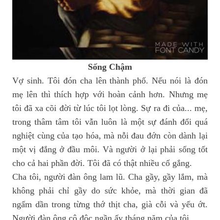
Sống Chậm
Vợ sinh. Tôi đón cha lên thành phố. Nếu nói là đón
mẹ lên thì thích hợp với hoàn cảnh hơn. Nhưng mẹ
tôi đã xa cõi đời từ lúc tôi lọt lòng. Sự ra đi của... mẹ,
trong thâm tâm tôi vẫn luôn là một sự đánh đổi quá
nghiệt cùng của tạo hóa, mà nỗi đau đớn còn dành lại
một vị đắng ở đầu môi. Và người ở lại phải sống tốt
cho cả hai phần đời. Tôi đã có thật nhiều cố gắng.
Cha tôi, người đàn ông lam lũ. Cha gầy, gầy lắm, mà
không phải chỉ gầy do sức khỏe, mà thời gian đã
ngấm dần trong từng thớ thịt cha, già cỗi và yếu ớt.
Người đàn ông cô độc ngần ấy tháng năm của tôi.