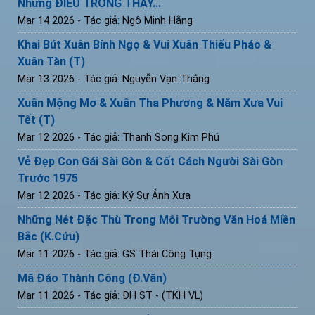
Những ĐIỀU TRÔNG THẤY...
Mar 14 2026
- Tác giả: Ngô Minh Hằng
Khai Bút Xuân Bính Ngọ & Vui Xuân Thiếu Pháo &
Xuân Tàn (T)
Mar 13 2026
- Tác giả: Nguyễn Vạn Thắng
Xuân Mộng Mơ & Xuân Tha Phương & Năm Xưa Vui
Tết (T)
Mar 12 2026
- Tác giả: Thanh Song Kim Phú
Vẻ Đẹp Con Gái Sài Gòn & Cốt Cách Người Sài Gòn
Trước 1975
Mar 12 2026
- Tác giả: Ký Sự Ảnh Xưa
Những Nét Đặc Thù Trong Môi Trường Văn Hoá Miền
Bắc (K.Cứu)
Mar 11 2026
- Tác giả: GS Thái Công Tụng
Mã Đáo Thành Công (Đ.Văn)
Mar 11 2026
- Tác giả: ĐH ST - (TKH VL)