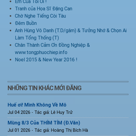
Em Của Tôi Ơi !
Tranh của Họa Sĩ Đặng Can
Chờ Nghe Tiếng Còi Tàu
Đêm Buồn
Anh Hùng Vô Danh (T.D/gâm) & Tưởng Nhớ & Chọn Ai
Làm Tổng Thống (T)
Chân Thành Cảm Ơn Đồng Nghiệp &
www.tongphuochiep.info
Noel 2015 & New Year 2016 !
NHỮNG TIN KHÁC MỚI ĐĂNG
Huế ơi! Mình Không Về Mô
Jul 04 2026
- Tác giả: Lê Huy Trử
Mùng 8/3 Của THÍM TÍM (Đ.Văn)
Jul 01 2026
- Tác giả: Hoàng Thị Bích Hà