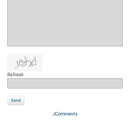
Refresh
Send
JComments