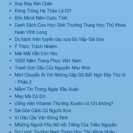
Xoa Bóp Bàn Chân
Đông Trùng Hạ Thảo Là Gì?
Bốn Mươi Năm Cuộc Tình
Danh Sách Cựu Học Sinh Trường Trung Học Thủ Khoa
Huân Vĩnh Long
Du hành trên tuyến tàu xưa Gò Vấp-Sài Gòn
Ý Thức Trách Nhiệm
Mãi Mãi Vẫn Còn Yêu
1000 Năm Trang Phục Việt Nam
Tranh Sơn Dầu Của Nguyễn Như Khôi
Một Chuyến Đi Với Những Gặp Gỡ Bất Ngờ Đầy Thú Vị
- Phần 3
Niềm Tin Trong Ngày Đầu Xuân
May Mà Có Em
Uống viên Vitamin Thường Xuyên có tốt không?
Sài Gòn Cảnh Cũ Người Xưa
Ví Dầu Cầu Ván Đóng Đinh
Mhững Người Phụ Nữ nỗi Tiếng Của Triều Nguyễn
Sơ Lược Trường Nam Trung Học Thủ Khoa Huân -