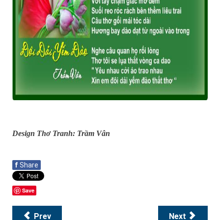
Design Thơ Tranh: Trầm Vân
f
Share
Save
Prev
Next