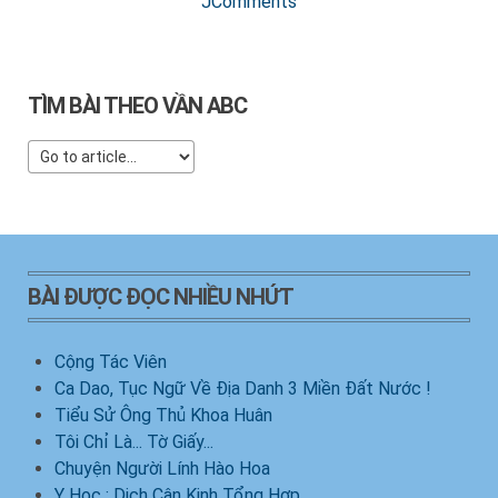
JComments
TÌM BÀI THEO VẦN ABC
BÀI ĐƯỢC ĐỌC NHIỀU NHỨT
Cộng Tác Viên
Ca Dao, Tục Ngữ Về Địa Danh 3 Miền Đất Nước !
Tiểu Sử Ông Thủ Khoa Huân
Tôi Chỉ Là... Tờ Giấy...
Chuyện Người Lính Hào Hoa
Y Học : Dịch Cân Kinh Tổng Hợp