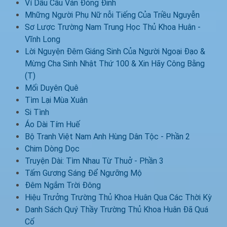
Ví Dầu Cầu Ván Đóng Đinh
Mhững Người Phụ Nữ nỗi Tiếng Của Triều Nguyễn
Sơ Lược Trường Nam Trung Học Thủ Khoa Huân -
Vĩnh Long
Lời Nguyện Đêm Giáng Sinh Của Người Ngoại Đạo &
Mừng Cha Sinh Nhật Thứ 100 & Xin Hãy Công Bằng
(T)
Mối Duyên Quê
Tìm Lại Mùa Xuân
Si Tình
Áo Dài Tím Huế
Bộ Tranh Việt Nam Anh Hùng Dân Tộc - Phần 2
Chim Dòng Dọc
Truyện Dài: Tìm Nhau Từ Thuở - Phần 3
Tấm Gương Sáng Để Ngưỡng Mộ
Đêm Ngắm Trời Đông
Hiệu Trưởng Trường Thủ Khoa Huân Qua Các Thời Kỳ
Danh Sách Quý Thầy Trường Thủ Khoa Huân Đã Quá
Cố