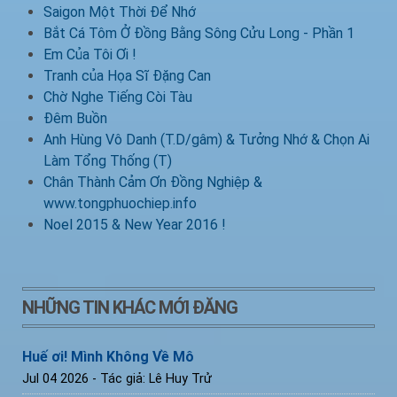
Saigon Một Thời Để Nhớ
Bắt Cá Tôm Ở Đồng Bằng Sông Cửu Long - Phần 1
Em Của Tôi Ơi !
Tranh của Họa Sĩ Đặng Can
Chờ Nghe Tiếng Còi Tàu
Đêm Buồn
Anh Hùng Vô Danh (T.D/gâm) & Tưởng Nhớ & Chọn Ai
Làm Tổng Thống (T)
Chân Thành Cảm Ơn Đồng Nghiệp &
www.tongphuochiep.info
Noel 2015 & New Year 2016 !
NHỮNG TIN KHÁC MỚI ĐĂNG
Huế ơi! Mình Không Về Mô
Jul 04 2026
- Tác giả: Lê Huy Trử