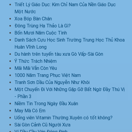
Triết Lý Giáo Dục: Kim Chỉ Nam Của Nền Giáo Dục
Một Nước
Xoa Bóp Bàn Chân
Đông Trùng Hạ Thảo Là Gì?
Bốn Mươi Năm Cuộc Tình
Danh Sách Cựu Học Sinh Trường Trung Học Thủ Khoa
Huân Vĩnh Long
Du hành trên tuyến tàu xưa Gò Vấp-Sài Gòn
Ý Thức Trách Nhiệm
Mãi Mãi Vẫn Còn Yêu
1000 Năm Trang Phục Việt Nam
Tranh Sơn Dầu Của Nguyễn Như Khôi
Một Chuyến Đi Với Những Gặp Gỡ Bất Ngờ Đầy Thú Vị
- Phần 3
Niềm Tin Trong Ngày Đầu Xuân
May Mà Có Em
Uống viên Vitamin Thường Xuyên có tốt không?
Sài Gòn Cảnh Cũ Người Xưa
Ví Dầu Cầu Ván Đóng Đinh