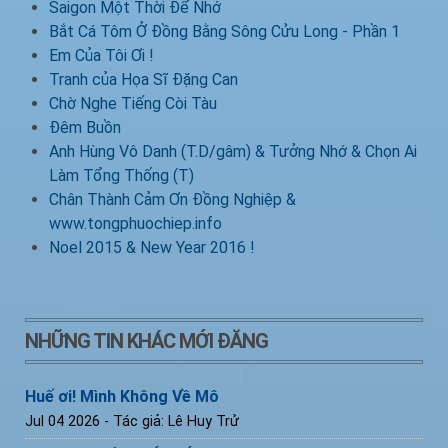
Saigon Một Thời Để Nhớ
Bắt Cá Tôm Ở Đồng Bằng Sông Cửu Long - Phần 1
Em Của Tôi Ơi !
Tranh của Họa Sĩ Đặng Can
Chờ Nghe Tiếng Còi Tàu
Đêm Buồn
Anh Hùng Vô Danh (T.D/gâm) & Tưởng Nhớ & Chọn Ai
Làm Tổng Thống (T)
Chân Thành Cảm Ơn Đồng Nghiệp &
www.tongphuochiep.info
Noel 2015 & New Year 2016 !
NHỮNG TIN KHÁC MỚI ĐĂNG
Huế ơi! Mình Không Về Mô
Jul 04 2026
- Tác giả: Lê Huy Trử