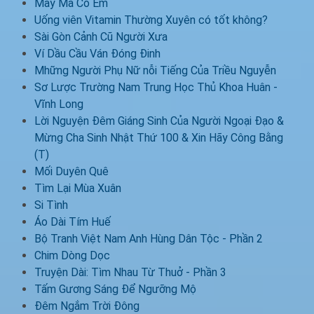
May Mà Có Em
Uống viên Vitamin Thường Xuyên có tốt không?
Sài Gòn Cảnh Cũ Người Xưa
Ví Dầu Cầu Ván Đóng Đinh
Mhững Người Phụ Nữ nỗi Tiếng Của Triều Nguyễn
Sơ Lược Trường Nam Trung Học Thủ Khoa Huân -
Vĩnh Long
Lời Nguyện Đêm Giáng Sinh Của Người Ngoại Đạo &
Mừng Cha Sinh Nhật Thứ 100 & Xin Hãy Công Bằng
(T)
Mối Duyên Quê
Tìm Lại Mùa Xuân
Si Tình
Áo Dài Tím Huế
Bộ Tranh Việt Nam Anh Hùng Dân Tộc - Phần 2
Chim Dòng Dọc
Truyện Dài: Tìm Nhau Từ Thuở - Phần 3
Tấm Gương Sáng Để Ngưỡng Mộ
Đêm Ngắm Trời Đông