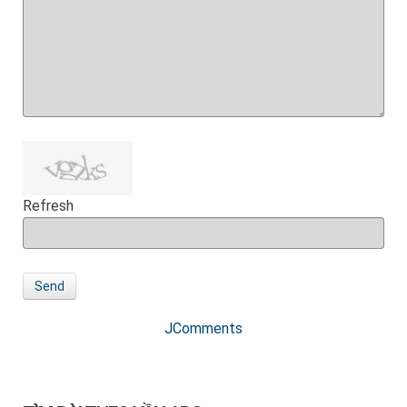
Refresh
Send
JComments