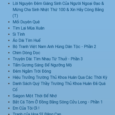
Lời Nguyện Đêm Giáng Sinh Của Người Ngoại Đạo &
Mừng Cha Sinh Nhật Thứ 100 & Xin Hãy Công Bằng
(T)
Mối Duyên Quê
Tìm Lại Mùa Xuân
Si Tình
Áo Dài Tím Huế
Bộ Tranh Việt Nam Anh Hùng Dân Tộc - Phần 2
Chim Dòng Dọc
Truyện Dài: Tìm Nhau Từ Thuở - Phần 3
Tấm Gương Sáng Để Ngưỡng Mộ
Đêm Ngắm Trời Đông
Hiệu Trưởng Trường Thủ Khoa Huân Qua Các Thời Kỳ
Danh Sách Quý Thầy Trường Thủ Khoa Huân Đã Quá
Cố
Saigon Một Thời Để Nhớ
Bắt Cá Tôm Ở Đồng Bằng Sông Cửu Long - Phần 1
Em Của Tôi Ơi !
Tranh của Họa Sĩ Đặng Can