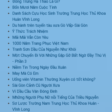
Đông Trùng Hạ Thảo Là Gì?
Bốn Mươi Năm Cuộc Tình
Danh Sách Cựu Học Sinh Trường Trung Học Thủ Khoa
Huân Vĩnh Long
Du hành trên tuyến tàu xưa Gò Vấp-Sài Gòn
Ý Thức Trách Nhiệm
Mãi Mãi Vẫn Còn Yêu
1000 Năm Trang Phục Việt Nam
Tranh Sơn Dầu Của Nguyễn Như Khôi
Một Chuyến Đi Với Những Gặp Gỡ Bất Ngờ Đầy Thú Vị
- Phần 3
Niềm Tin Trong Ngày Đầu Xuân
May Mà Có Em
Uống viên Vitamin Thường Xuyên có tốt không?
Sài Gòn Cảnh Cũ Người Xưa
Ví Dầu Cầu Ván Đóng Đinh
Mhững Người Phụ Nữ nỗi Tiếng Của Triều Nguyễn
Sơ Lược Trường Nam Trung Học Thủ Khoa Huân -
Vĩnh Long