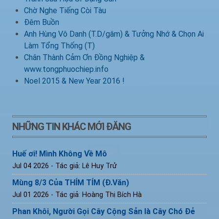
Chờ Nghe Tiếng Còi Tàu
Đêm Buồn
Anh Hùng Vô Danh (T.D/gâm) & Tưởng Nhớ & Chọn Ai
Làm Tổng Thống (T)
Chân Thành Cảm Ơn Đồng Nghiệp &
www.tongphuochiep.info
Noel 2015 & New Year 2016 !
NHỮNG TIN KHÁC MỚI ĐĂNG
Huế ơi! Mình Không Về Mô
Jul 04 2026
- Tác giả: Lê Huy Trử
Mùng 8/3 Của THÍM TÍM (Đ.Văn)
Jul 01 2026
- Tác giả: Hoàng Thị Bích Hà
Phan Khôi, Người Gọi Cây Cộng Sản là Cây Chó Đẻ