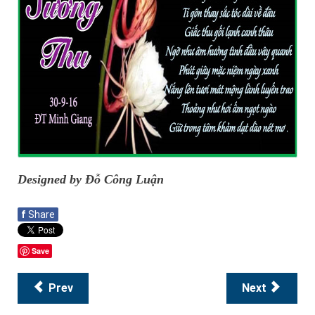
Designed by Đỗ Công Luận
f
Share
Save
Prev
Next