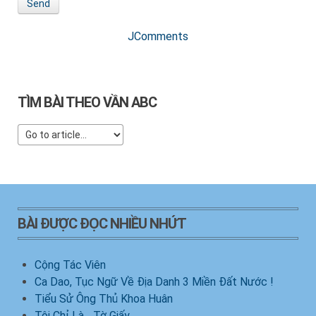
Send
JComments
TÌM BÀI THEO VẦN ABC
BÀI ĐƯỢC ĐỌC NHIỀU NHỨT
Cộng Tác Viên
Ca Dao, Tục Ngữ Về Địa Danh 3 Miền Đất Nước !
Tiểu Sử Ông Thủ Khoa Huân
Tôi Chỉ Là... Tờ Giấy...