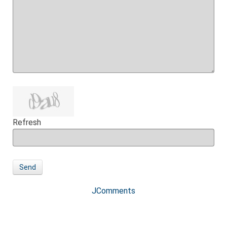
Refresh
Send
JComments