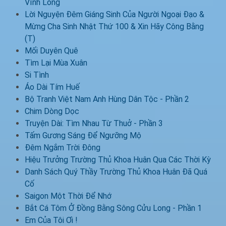
Vĩnh Long
Lời Nguyện Đêm Giáng Sinh Của Người Ngoại Đạo &
Mừng Cha Sinh Nhật Thứ 100 & Xin Hãy Công Bằng
(T)
Mối Duyên Quê
Tìm Lại Mùa Xuân
Si Tình
Áo Dài Tím Huế
Bộ Tranh Việt Nam Anh Hùng Dân Tộc - Phần 2
Chim Dòng Dọc
Truyện Dài: Tìm Nhau Từ Thuở - Phần 3
Tấm Gương Sáng Để Ngưỡng Mộ
Đêm Ngắm Trời Đông
Hiệu Trưởng Trường Thủ Khoa Huân Qua Các Thời Kỳ
Danh Sách Quý Thầy Trường Thủ Khoa Huân Đã Quá
Cố
Saigon Một Thời Để Nhớ
Bắt Cá Tôm Ở Đồng Bằng Sông Cửu Long - Phần 1
Em Của Tôi Ơi !