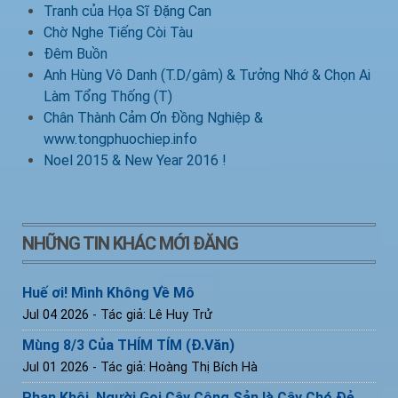
Tranh của Họa Sĩ Đặng Can
Chờ Nghe Tiếng Còi Tàu
Đêm Buồn
Anh Hùng Vô Danh (T.D/gâm) & Tưởng Nhớ & Chọn Ai
Làm Tổng Thống (T)
Chân Thành Cảm Ơn Đồng Nghiệp &
www.tongphuochiep.info
Noel 2015 & New Year 2016 !
NHỮNG TIN KHÁC MỚI ĐĂNG
Huế ơi! Mình Không Về Mô
Jul 04 2026
- Tác giả: Lê Huy Trử
Mùng 8/3 Của THÍM TÍM (Đ.Văn)
Jul 01 2026
- Tác giả: Hoàng Thị Bích Hà
Phan Khôi, Người Gọi Cây Cộng Sản là Cây Chó Đẻ