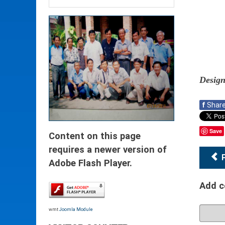
Design
f
Shar
Save
Content on this page
requires a newer version of
Adobe Flash Player.
Add 
wmt
Joomla Module