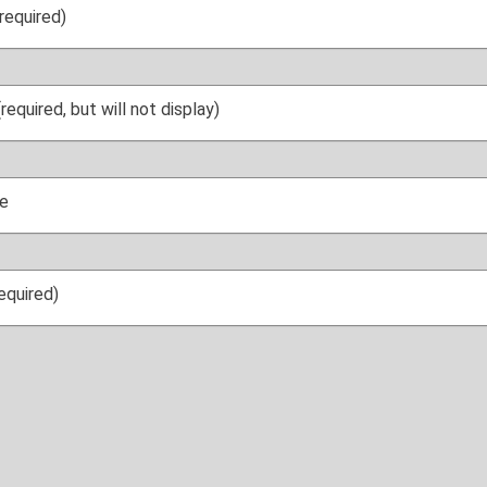
required)
(required, but will not display)
e
required)