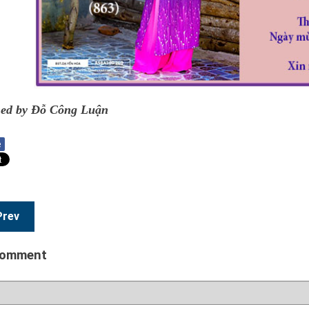
ed by Đỗ Công Luận
e
Prev
comment