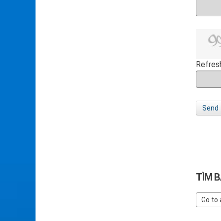
Refres
Send
TÌM B