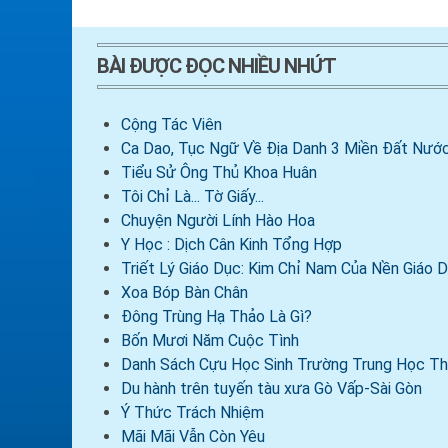
BÀI ĐƯỢC ĐỌC NHIỀU NHỨT
Cộng Tác Viên
Ca Dao, Tục Ngữ Về Địa Danh 3 Miền Đất Nước
Tiểu Sử Ông Thủ Khoa Huân
Tôi Chỉ Là... Tờ Giấy...
Chuyện Người Lính Hào Hoa
Y Học : Dịch Cân Kinh Tổng Hợp
Triết Lý Giáo Dục: Kim Chỉ Nam Của Nền Giáo
Xoa Bóp Bàn Chân
Đông Trùng Hạ Thảo Là Gì?
Bốn Mươi Năm Cuộc Tình
Danh Sách Cựu Học Sinh Trường Trung Học Th
Du hành trên tuyến tàu xưa Gò Vấp-Sài Gòn
Ý Thức Trách Nhiệm
Mãi Mãi Vẫn Còn Yêu