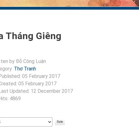
 Tháng Giêng
tten by
Đỗ Công Luận
egory:
Thơ Tranh
Published: 05 February 2017
Created: 05 February 2017
Last Updated: 12 December 2017
Hits: 4869
:
5
/
5