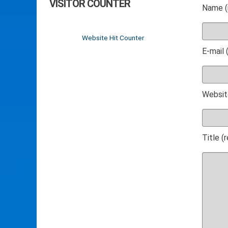
VISITOR COUNTER
Name (
Website Hit Counter
E-mail 
Websit
Title (