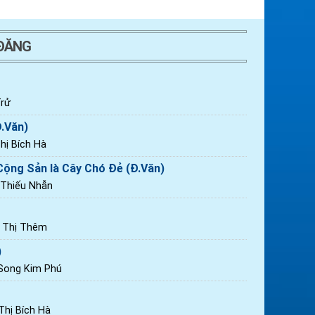
 ĐĂNG
rử
Đ.Văn)
ị Bích Hà
ộng Sản là Cây Chó Đẻ (Đ.Văn)
 Thiếu Nhẫn
n Thị Thêm
)
 Song Kim Phú
hị Bích Hà