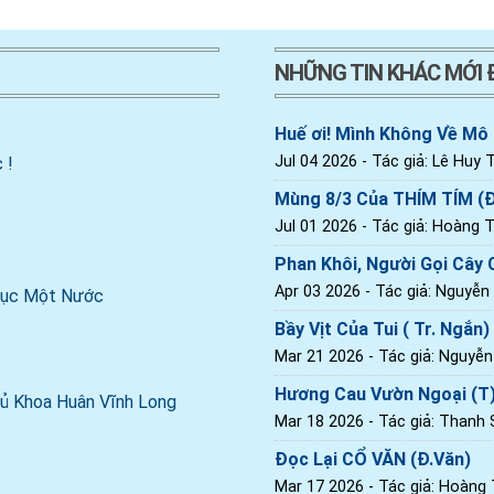
NHỮNG TIN KHÁC MỚI
Huế ơi! Mình Không Về Mô
Jul 04 2026
- Tác giả: Lê Huy T
 !
Mùng 8/3 Của THÍM TÍM (
Jul 01 2026
- Tác giả: Hoàng Th
Phan Khôi, Người Gọi Cây C
Apr 03 2026
- Tác giả: Nguyễn
 Dục Một Nước
Bầy Vịt Của Tui ( Tr. Ngắn)
Mar 21 2026
- Tác giả: Nguyễ
Hương Cau Vườn Ngoại (T
ủ Khoa Huân Vĩnh Long
Mar 18 2026
- Tác giả: Thanh
Đọc Lại CỔ VĂN (Đ.Văn)
Mar 17 2026
- Tác giả: Hoàng T