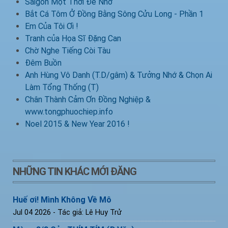
Saigon Một Thời Để Nhớ
Bắt Cá Tôm Ở Đồng Bằng Sông Cửu Long - Phần 1
Em Của Tôi Ơi !
Tranh của Họa Sĩ Đặng Can
Chờ Nghe Tiếng Còi Tàu
Đêm Buồn
Anh Hùng Vô Danh (T.D/gâm) & Tưởng Nhớ & Chọn Ai
Làm Tổng Thống (T)
Chân Thành Cảm Ơn Đồng Nghiệp &
www.tongphuochiep.info
Noel 2015 & New Year 2016 !
NHỮNG TIN KHÁC MỚI ĐĂNG
Huế ơi! Mình Không Về Mô
Jul 04 2026
- Tác giả: Lê Huy Trử