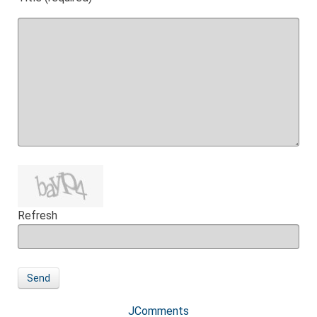
Refresh
Send
JComments